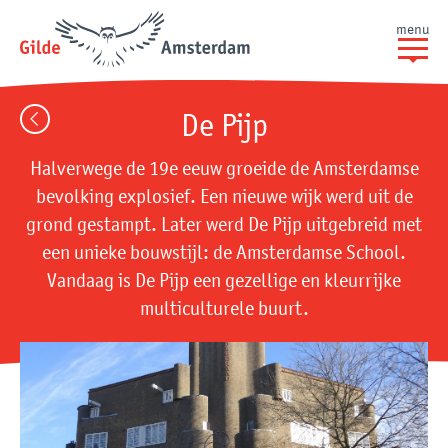
menu
De Pijp
Halverwege de 19e eeuw groeide de Amsterdamse
bevolking explosief. Een nieuwe wijk werd uit de
grond gestampt. Later werd De Pijp uitgebreid met
een unieke bouwstijl: de Amsterdamse School.
Vandaag is De Pijp een gezellige en kleurrijke
multiculturele buurt.